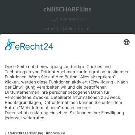
chiliSCHARF Linz
+43 732 890777
office[at]chilischarf.at
chiliSCHARF Wien
+43 1 2367544
office[at]chilischarf.at
chiliSCHARF Berlin
office[at]chilischarf.de