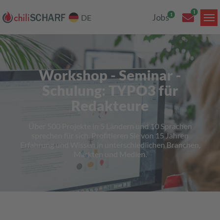
Jobs
DE
Skip to main content
Workshop - Seminar -
Schulung: TYPO3 für
Redakteure
Über 500 Projekte in 5 Ländern und 10 Sprachen
sprechen für sich. Profitieren Sie von 15 Jahren
Erfahrung und Wissen in unterschiedlichen Branchen,
Märkten und Medien.